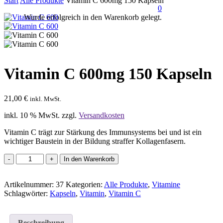
Start
Alle Produkte
Vitamin C 600mg 150 Kapseln
0
Wurde erfolgreich in den Warenkorb gelegt.
SUCHE
Vitamin C 600mg 150 Kapseln
21,00
€
inkl. MwSt.
inkl. 10 % MwSt.
zzgl.
Versandkosten
Vitamin C trägt zur Stärkung des Immunsystems bei und ist ein
wichtiger Baustein in der Bildung straffer Kollagenfasern.
Vitamin
In den Warenkorb
C
600mg
Artikelnummer:
150
37
Kategorien:
Alle Produkte
,
Vitamine
Schlagwörter:
Kapseln
Kapseln
,
Vitamin
,
Vitamin C
Menge
Beschreibung