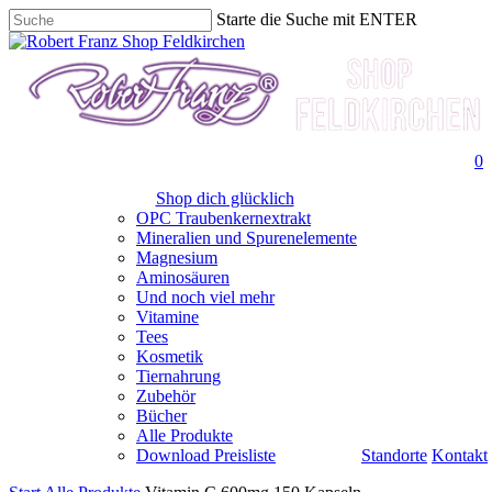
Skip
Starte die Suche mit ENTER
to
Suche
main
beenden
content
0
Shop dich glücklich
OPC Traubenkernextrakt
Mineralien und Spurenelemente
Magnesium
Aminosäuren
Und noch viel mehr
Vitamine
Tees
Kosmetik
Tiernahrung
Zubehör
Bücher
Alle Produkte
Download Preisliste
Standorte
Kontakt