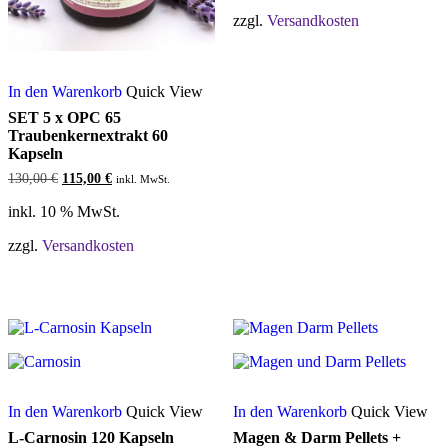
zzgl.
Versandkosten
In den Warenkorb
Quick View
SET 5 x OPC 65
Traubenkernextrakt 60
Kapseln
Ursprünglicher
Aktueller
130,00
€
115,00
€
inkl. MwSt.
Preis
Preis
war:
ist:
inkl. 10 % MwSt.
130,00 €
115,00 €.
zzgl.
Versandkosten
In den Warenkorb
Quick View
In den Warenkorb
Quick View
L-Carnosin 120 Kapseln
Magen & Darm Pellets +