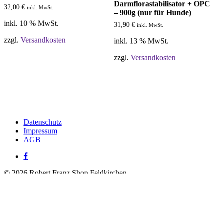
Darmflorastabilisator + OPC
32,00
€
inkl. MwSt.
– 900g (nur für Hunde)
inkl. 10 % MwSt.
31,90
€
inkl. MwSt.
zzgl.
Versandkosten
inkl. 13 % MwSt.
zzgl.
Versandkosten
Datenschutz
Impressum
AGB
facebook
© 2026 Robert Franz Shop Feldkirchen.
Shop dich glücklich
Standorte
OPC Traubenkernextrakt