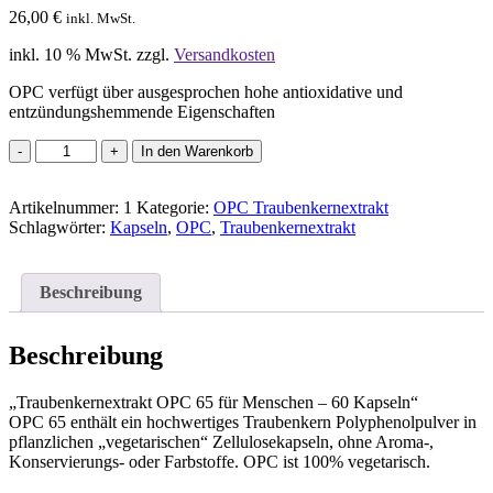
26,00
€
inkl. MwSt.
inkl. 10 % MwSt.
zzgl.
Versandkosten
OPC verfügt über ausgesprochen hohe antioxidative und
entzündungshemmende Eigenschaften
OPC
In den Warenkorb
65
Traubenkernextrakt
Artikelnummer:
60
1
Kategorie:
OPC Traubenkernextrakt
Schlagwörter:
Kapseln
Kapseln
,
OPC
,
Traubenkernextrakt
Menge
Beschreibung
Beschreibung
„Traubenkernextrakt OPC 65 für Menschen – 60 Kapseln“
OPC 65 enthält ein hochwertiges Traubenkern Polyphenolpulver in
pflanzlichen „vegetarischen“ Zellulosekapseln, ohne Aroma-,
Konservierungs- oder Farbstoffe. OPC ist 100% vegetarisch.