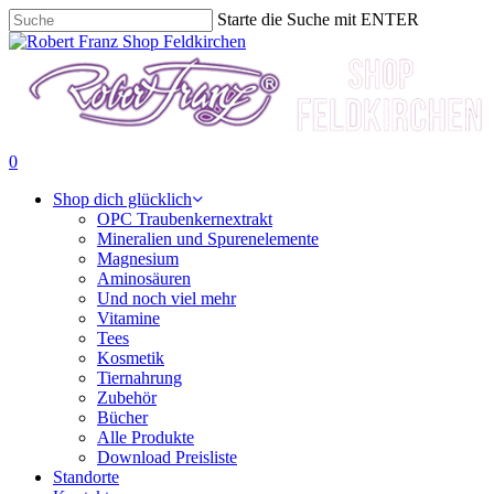
Skip
Starte die Suche mit ENTER
to
Close
Suche
main
beenden
Menu
content
SUCHE
0
Menu
Shop dich glücklich
OPC Traubenkernextrakt
Mineralien und Spurenelemente
Magnesium
Aminosäuren
Und noch viel mehr
Vitamine
Tees
Kosmetik
Tiernahrung
Zubehör
Bücher
Alle Produkte
Download Preisliste
Standorte