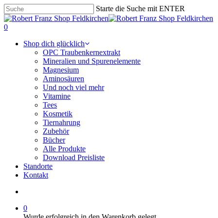
Skip
Starte die Suche mit ENTER
to
Suche
main
beenden
SUCHE
0
content
Menu
Shop dich glücklich
OPC Traubenkernextrakt
Mineralien und Spurenelemente
Magnesium
Aminosäuren
Und noch viel mehr
Vitamine
Tees
Kosmetik
Tiernahrung
Zubehör
Bücher
Alle Produkte
Download Preisliste
Standorte
Kontakt
SUCHE
0
Wurde erfolgreich in den Warenkorb gelegt.