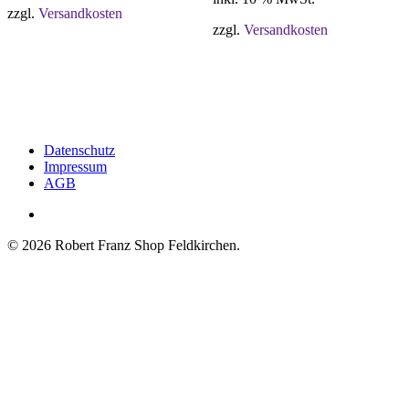
zzgl.
Versandkosten
zzgl.
Versandkosten
Datenschutz
Impressum
AGB
facebook
© 2026 Robert Franz Shop Feldkirchen.
Shop dich glücklich
Standorte
OPC Traubenkernextrakt
Kontakt
Mineralien und Spurenelemente
Magnesium
Aminosäuren
Und noch viel mehr