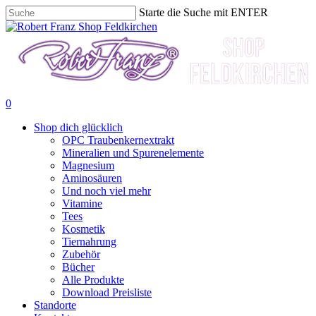
Skip
Starte die Suche mit ENTER
to
Close
Suche
main
beenden
Menu
content
SUCHE
0
Menu
Shop dich glücklich
OPC Traubenkernextrakt
Mineralien und Spurenelemente
Magnesium
Aminosäuren
Und noch viel mehr
Vitamine
Tees
Kosmetik
Tiernahrung
Zubehör
Bücher
Alle Produkte
Download Preisliste
Standorte