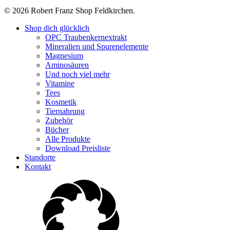
© 2026 Robert Franz Shop Feldkirchen.
Close
Shop dich glücklich
Menu
OPC Traubenkernextrakt
Mineralien und Spurenelemente
Magnesium
Aminosäuren
Und noch viel mehr
Vitamine
Tees
Kosmetik
Tiernahrung
Zubehör
Bücher
Alle Produkte
Download Preisliste
Standorte
Kontakt