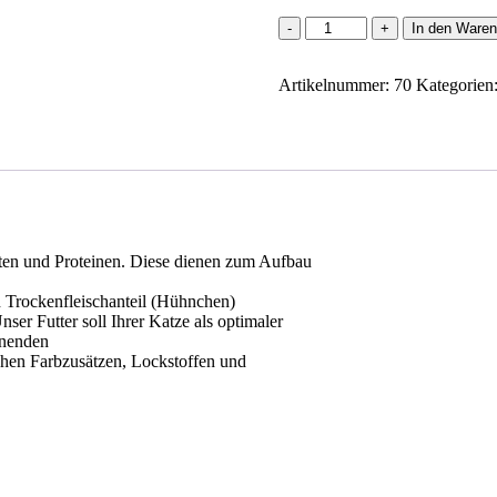
Katzenfutter
In den Waren
mit
Hühnchen
Artikelnummer:
1,2kg
70
Kategorien
Menge
tten und Proteinen. Diese dienen zum Aufbau
 Trockenfleischanteil (Hühnchen)
er Futter soll Ihrer Katze als optimaler
onenden
schen Farbzusätzen, Lockstoffen und