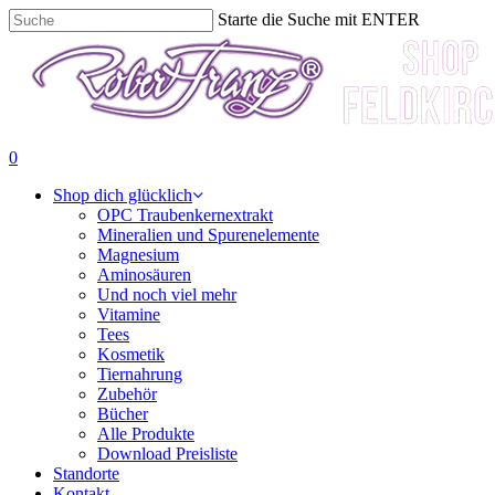
Skip
Starte die Suche mit ENTER
to
Suche
main
beenden
content
SUCHE
0
Menu
Shop dich glücklich
OPC Traubenkernextrakt
Mineralien und Spurenelemente
Magnesium
Aminosäuren
Und noch viel mehr
Vitamine
Tees
Kosmetik
Tiernahrung
Zubehör
Bücher
Alle Produkte
Download Preisliste
Standorte
Kontakt