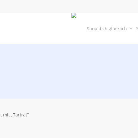
Skip
to
main
content
Shop dich glücklich
 mit „Tartrat“